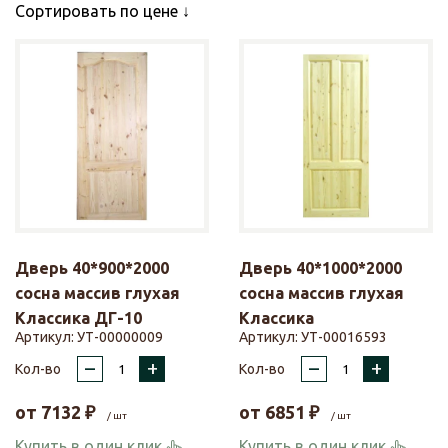
Сортировать по цене
Дверь 40*900*2000
Дверь 40*1000*2000
сосна массив глухая
сосна массив глухая
Классика ДГ-10
Классика
Артикул:
УТ-00000009
Артикул:
УТ-00016593
–
+
–
+
Кол-во
Кол-во
от
7132
₽
от
6851
₽
/ шт
/ шт
Купить в один клик
Купить в один клик