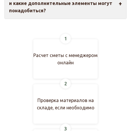
и какие дополнительные элементы могут
полироль. Это особенно важно для моделей в
понадобиться?
эмали и с элементами стекла.
В комплект входит полотно. Также необходима
фурнитура: ручки, петли, замки, доборы и
1
коробка. Наши менеджеры помогут подобрать
всё необходимое.
Расчет сметы с менеджером
онлайн
2
Проверка материалов на
складе, если необходимо
3