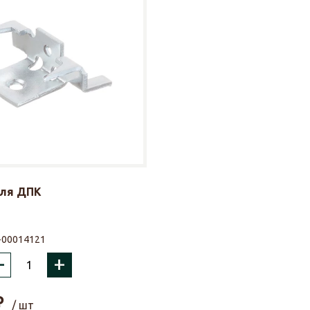
ля ДПК
-00014121
–
+
₽
/ шт