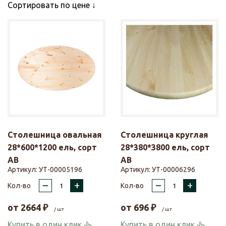
Сортировать по цене
Столешница овальная
Столешница круглая
28*600*1200 ель, сорт
28*380*3800 ель, сорт
АВ
АВ
Артикул:
УТ-00005196
Артикул:
УТ-00006296
–
+
–
+
Кол-во
Кол-во
от
2664
₽
от
696
₽
/ шт
/ шт
Купить в один клик
Купить в один клик