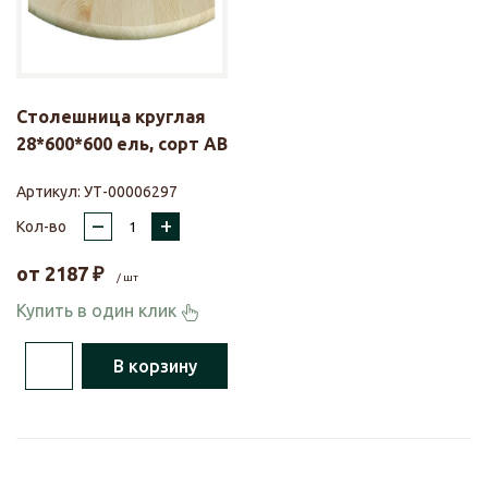
Столешница круглая
28*600*600 ель, сорт АВ
Артикул:
УТ-00006297
–
+
Кол-во
от
2187
₽
/ шт
Купить в один клик
В корзину