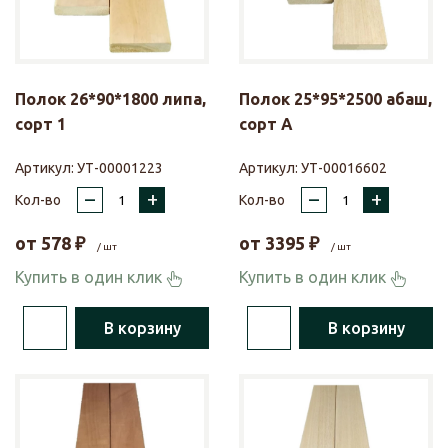
Полок 26*90*1800 липа,
Полок 25*95*2500 абаш,
сорт 1
сорт А
Артикул:
УТ-00001223
Артикул:
УТ-00016602
–
+
–
+
Кол-во
Кол-во
от
578
₽
от
3395
₽
/ шт
/ шт
Купить в один клик
Купить в один клик
В корзину
В корзину