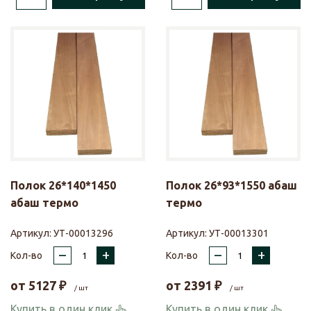
Полок 26*140*1450
Полок 26*93*1550 абаш
абаш термо
термо
Артикул:
УТ-00013296
Артикул:
УТ-00013301
–
+
–
+
Кол-во
Кол-во
от
5127
₽
от
2391
₽
/ шт
/ шт
Купить в один клик
Купить в один клик