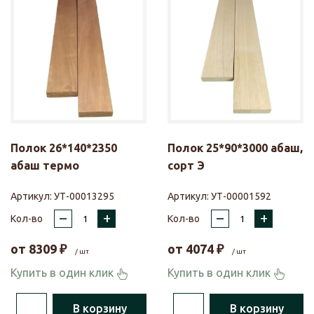
Полок 26*140*2350
Полок 25*90*3000 абаш,
абаш термо
сорт Э
Артикул:
УТ-00013295
Артикул:
УТ-00001592
–
+
–
+
Кол-во
Кол-во
от
8309
₽
от
4074
₽
/ шт
/ шт
Купить в один клик
Купить в один клик
В корзину
В корзину