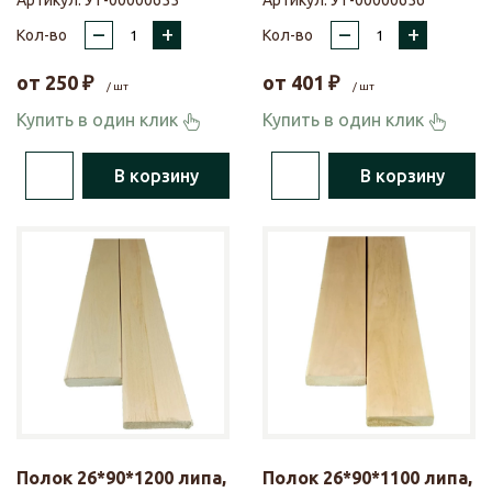
Артикул:
УТ-00000655
Артикул:
УТ-00000656
–
+
–
+
Кол-во
Кол-во
от
250
₽
от
401
₽
/ шт
/ шт
Купить в один клик
Купить в один клик
В корзину
В корзину
Полок 26*90*1200 липа,
Полок 26*90*1100 липа,