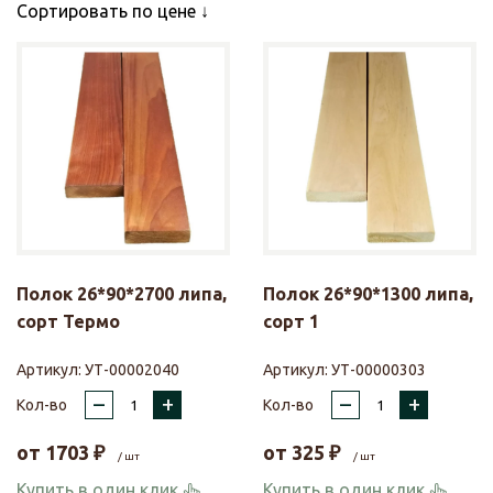
Сортировать по цене
Полок 26*90*2700 липа,
Полок 26*90*1300 липа,
сорт Термо
сорт 1
Артикул:
УТ-00002040
Артикул:
УТ-00000303
–
+
–
+
Кол-во
Кол-во
от
1703
₽
от
325
₽
/ шт
/ шт
Купить в один клик
Купить в один клик