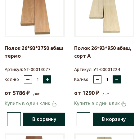
Полок 26*93*3750 абаш
Полок 26*93*950 абаш,
термо
сорт А
Артикул:
УТ-00013077
Артикул:
УТ-00001224
–
+
–
+
Кол-во
Кол-во
от
5786
₽
от
1290
₽
/ шт
/ шт
Купить в один клик
Купить в один клик
В корзину
В корзину