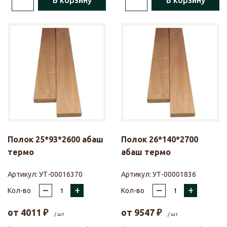
В корзину
В корзину
Полок 25*93*2600 абаш
Полок 26*140*2700
термо
абаш термо
Артикул:
УТ-00016370
Артикул:
УТ-00001836
–
+
–
+
Кол-во
Кол-во
от
4011
₽
от
9547
₽
/ шт
/ шт