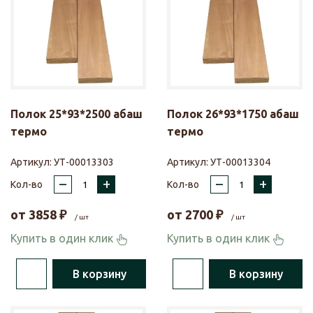
Полок 25*93*2500 абаш
Полок 26*93*1750 абаш
термо
термо
Артикул:
УТ-00013303
Артикул:
УТ-00013304
–
+
–
+
Кол-во
Кол-во
от
3858
₽
от
2700
₽
/ шт
/ шт
Купить в один клик
Купить в один клик
В корзину
В корзину