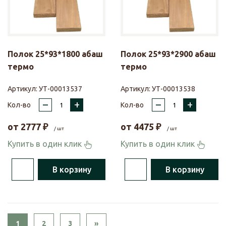
Полок 25*93*1800 абаш
Полок 25*93*2900 абаш
термо
термо
Артикул:
УТ-00013537
Артикул:
УТ-00013538
–
+
–
+
Кол-во
Кол-во
от
2777
₽
от
4475
₽
/ шт
/ шт
Купить в один клик
Купить в один клик
В корзину
В корзину
Next
1
2
3
»