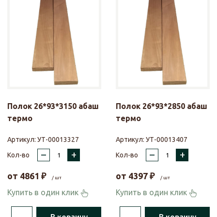
Полок 26*93*3150 абаш
Полок 26*93*2850 абаш
термо
термо
Артикул:
УТ-00013327
Артикул:
УТ-00013407
–
+
–
+
Кол-во
Кол-во
от
4861
₽
от
4397
₽
/ шт
/ шт
Купить в один клик
Купить в один клик