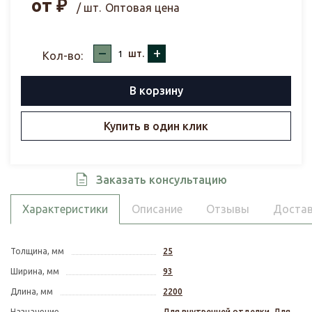
от
₽
/ шт.
Оптовая цена
–
+
шт.
Кол-во:
В корзину
Купить в один клик
Заказать консультацию
Характеристики
Описание
Отзывы
Достав
Толщина, мм
25
Ширина, мм
93
Длина, мм
2200
Назначение
Для внутренней отделки
,
Для