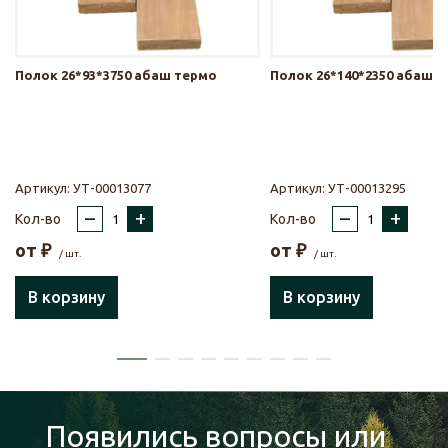
Полок 26*93*3750 абаш термо
Полок 26*140*2350 абаш 
Артикул:
УТ-00013077
Артикул:
УТ-00013295
–
+
–
+
Кол-во
Кол-во
от
₽
от
₽
/ шт.
/ шт.
В корзину
В корзину
Появились вопросы или