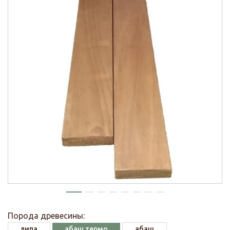
Порода древесины:
липа
абаш термо
абаш