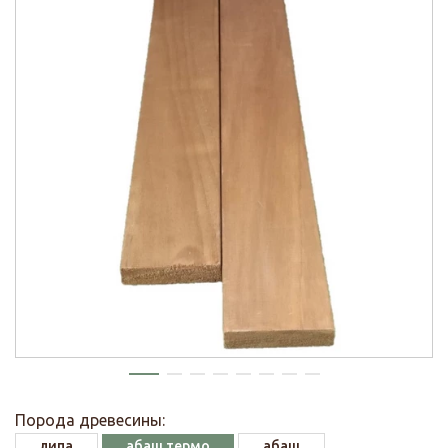
Порода древесины:
липа
абаш термо
абаш