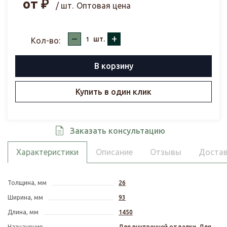
от
₽
/ шт.
Оптовая цена
–
+
шт.
Кол-во:
В корзину
Купить в один клик
Заказать консультацию
Характеристики
Описание
Отзывы
Достав
Толщина, мм
26
Ширина, мм
93
Длина, мм
1450
Назначение
Для внутренней отделки
,
Для