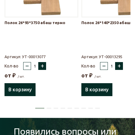
Полок 26*93*3750 абаш термо
Полок 26*140*2350 абаш 
Артикул:
УТ-00013077
Артикул:
УТ-00013295
–
+
–
+
Кол-во
Кол-во
от
₽
от
₽
/ шт.
/ шт.
В корзину
В корзину
Появились вопросы или