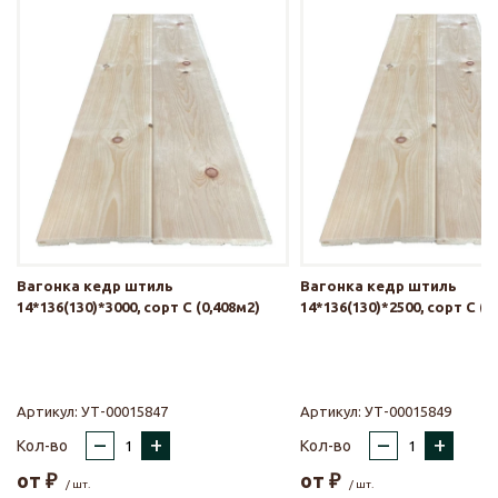
Вагонка кедр штиль
Вагонка кедр штиль
14*136(130)*3000, сорт С (0,408м2)
14*136(130)*2500, сорт С (0
Артикул:
УТ-00015847
Артикул:
УТ-00015849
–
+
–
+
Кол-во
Кол-во
от
₽
от
₽
/ шт.
/ шт.