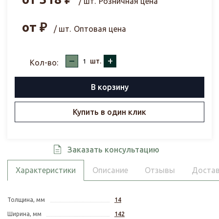
/ шт.
Розничная цена
от
₽
/ шт.
Оптовая цена
–
+
шт.
Кол-во:
В корзину
Купить в один клик
Заказать консультацию
Характеристики
Описание
Отзывы
Достав
Толщина, мм
14
Ширина, мм
142