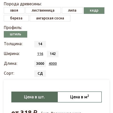
Порода древесины:
хвоя
лиственница
липа
кедр
береза
ангарская сосна
Профиль:
штиль
Толщина:
14
Ширина:
116
142
Длина:
3000
4000
Сорт:
СД
2
Цена в шт.
Цена в м
от
318
₽