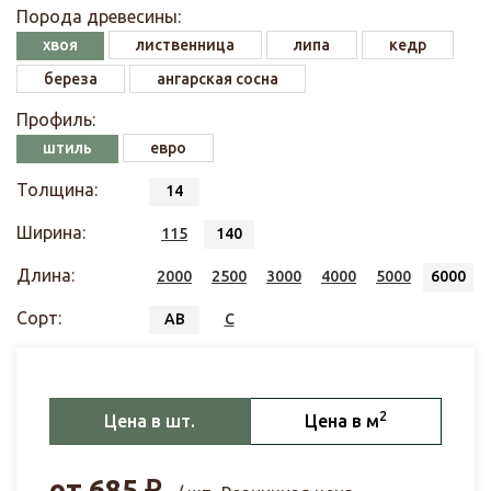
Порода древесины:
хвоя
лиственница
липа
кедр
береза
ангарская сосна
Профиль:
штиль
евро
Толщина:
14
Ширина:
115
140
Длина:
2000
2500
3000
4000
5000
6000
Сорт:
АВ
С
2
Цена в шт.
Цена в м
от
685
₽