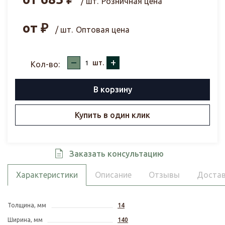
/ шт.
Розничная цена
от
₽
/ шт.
Оптовая цена
–
+
шт.
Кол-во:
В корзину
Купить в один клик
Заказать консультацию
Характеристики
Описание
Отзывы
Достав
Толщина, мм
14
Ширина, мм
140