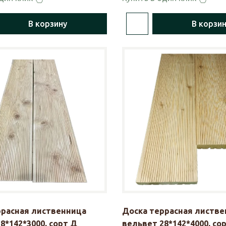
В корзину
В корзи
ррасная лиственница
Доска террасная листве
8*142*3000, сорт Д
вельвет 28*142*4000, со