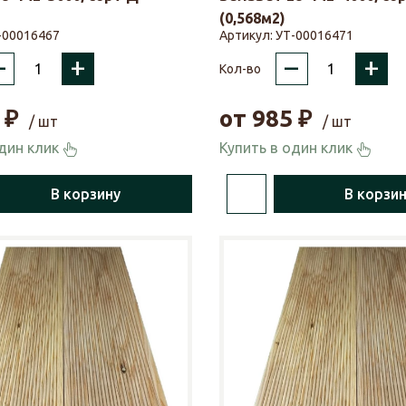
(0,568м2)
-00016467
Артикул:
УТ-00016471
–
+
–
+
Кол-во
₽
от
985
₽
/ шт
/ шт
один клик
Купить в один клик
В корзину
В корзи