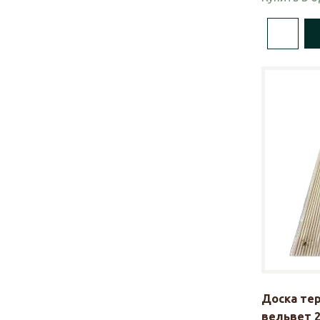
Доска те
вельвет 2