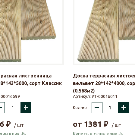
ррасная лиственница
Доска террасная листве
8*142*5000, сорт Классик
вельвет 28*142*4000, со
(0,568м2)
-00016699
Артикул:
УТ-00016011
–
+
–
+
Кол-во
6
₽
от
1381
₽
/ шт
/ шт
один клик
Купить в один клик