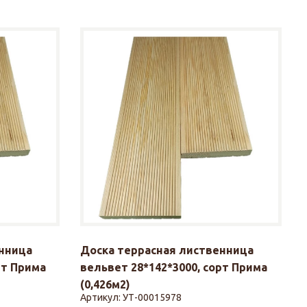
нница
Доска террасная лиственница
рт Прима
вельвет 28*142*3000, сорт Прима
(0,426м2)
Артикул:
УТ-00015978