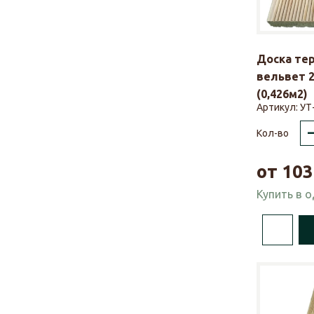
Доска те
вельвет 2
(0,426м2)
Артикул:
УТ
Кол-во
от
103
Купить в 