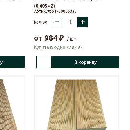
(0,405м2)
Артикул:
УТ-00005333
–
+
Кол-во
от
984
₽
/ шт
Купить в один клик
ну
В корзину