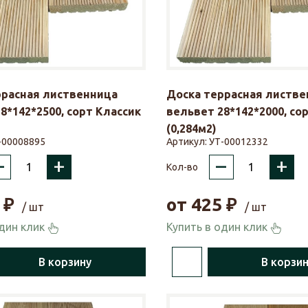
ррасная лиственница
Доска террасная листве
8*142*2500, сорт Классик
вельвет 28*142*2000, сор
(0,284м2)
-00008895
Артикул:
УТ-00012332
–
+
–
+
Кол-во
₽
от
425
₽
/ шт
/ шт
один клик
Купить в один клик
В корзину
В корзи