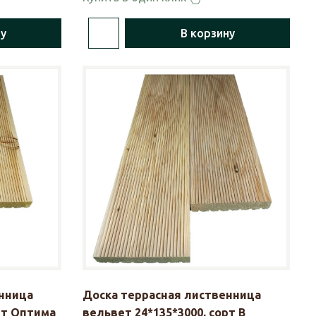
ну
В корзину
нница
Доска террасная лиственница
рт Оптима
вельвет 24*135*3000, сорт В