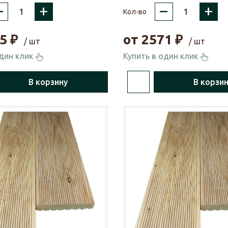
–
+
–
+
Кол-во
5
₽
от
2571
₽
/ шт
/ шт
один клик
Купить в один клик
В корзину
В корзи