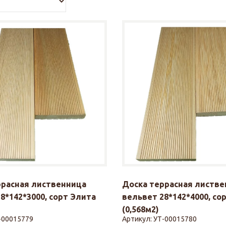
ррасная лиственница
Доска террасная листве
8*142*3000, сорт Элита
вельвет 28*142*4000, со
(0,568м2)
-00015779
Артикул:
УТ-00015780