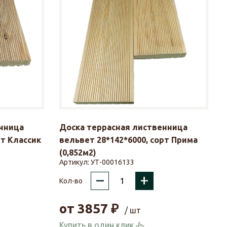
нница
Доска террасная лиственница
рт Классик
вельвет 28*142*6000, сорт Прима
(0,852м2)
Артикул:
УТ-00016133
–
+
Кол-во
от
3857
₽
/ шт
Купить в один клик