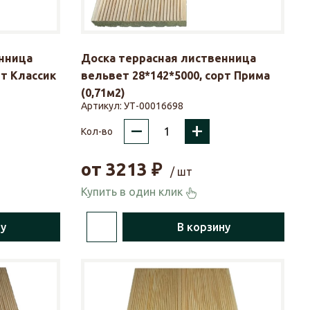
нница
Доска террасная лиственница
рт Классик
вельвет 28*142*5000, сорт Прима
(0,71м2)
Артикул:
УТ-00016698
–
+
Кол-во
от
3213
₽
/ шт
Купить в один клик
ну
В корзину