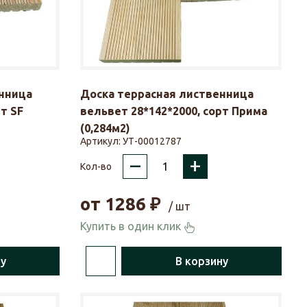
нница
Доска террасная лиственница
т SF
вельвет 28*142*2000, сорт Прима
(0,284м2)
Артикул:
УТ-00012787
–
+
Кол-во
от
1286
₽
/ шт
Купить в один клик
ну
В корзину