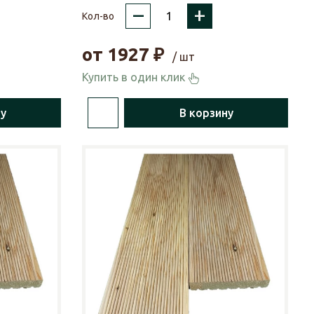
–
+
Кол-во
от
1927
₽
/ шт
Купить в один клик
ну
В корзину