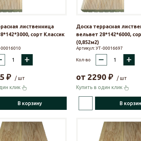
ррасная лиственница
Доска террасная листве
8*142*3000, сорт Классик
вельвет 28*142*6000, со
(0,852м2)
-00016010
Артикул:
УТ-00016697
–
+
–
+
Кол-во
5
₽
от
2290
₽
/ шт
/ шт
один клик
Купить в один клик
В корзину
В корзи